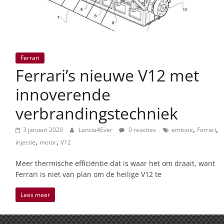
Ferrari
Ferrari’s nieuwe V12 met
innoverende
verbrandingstechniek
,
,
3 januari 2020
Lancia4Ever
0 reacties
emissie
Ferrari
,
,
injectie
motor
V12
Meer thermische efficiëntie dat is waar het om draait, want
Ferrari is niet van plan om de heilige V12 te
Lees meer