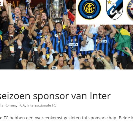
eizoen sponsor van Inter
,
,
lfa Romeo
FCA
Internazionale FC
le FC hebben een overeenkomst gesloten tot sponsorschap. Beide 