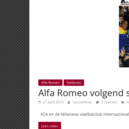
Alfa Romeo
Stellantis
Alfa Romeo volgend s
27 april 2015
Lancia4Ever
0 reacties
A
FCA en de Milanese voetbalclub Internaziona
Lees meer