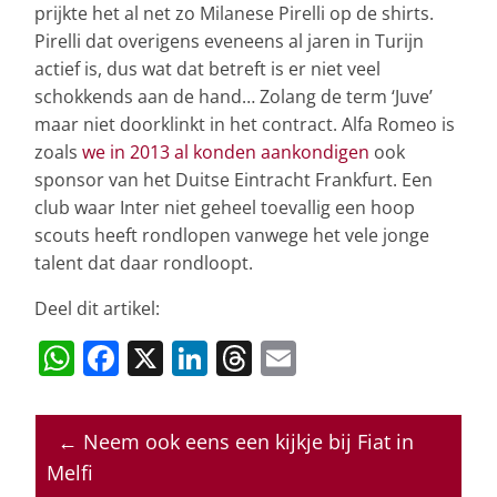
prijkte het al net zo Milanese Pirelli op de shirts.
Pirelli dat overigens eveneens al jaren in Turijn
actief is, dus wat dat betreft is er niet veel
schokkends aan de hand… Zolang de term ‘Juve’
maar niet doorklinkt in het contract. Alfa Romeo is
zoals
we in 2013 al konden aankondigen
ook
sponsor van het Duitse Eintracht Frankfurt. Een
club waar Inter niet geheel toevallig een hoop
scouts heeft rondlopen vanwege het vele jonge
talent dat daar rondloopt.
Deel dit artikel:
W
F
X
Li
T
E
h
a
n
h
m
at
c
k
re
ai
←
Neem ook eens een kijkje bij Fiat in
s
e
e
a
l
Melfi