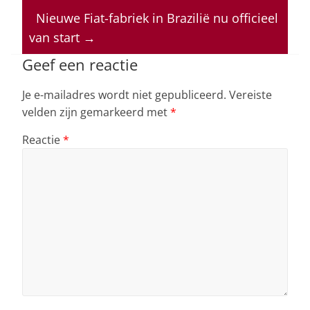
A
b
dI
d
p
o
n
s
Nieuwe Fiat-fabriek in Brazilië nu officieel
van start
→
p
o
k
Geef een reactie
Je e-mailadres wordt niet gepubliceerd.
Vereiste
velden zijn gemarkeerd met
*
Reactie
*