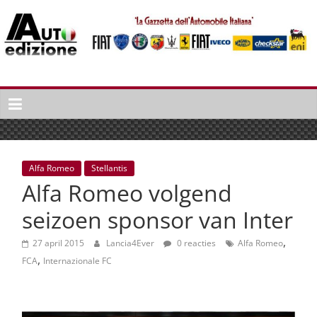
Spring
naar
inhoud
Auto
Edizione
La
Gazetta
dell'Automobile
Alfa Romeo
Stellantis
Italiana
Alfa Romeo volgend
|
Italiaans
seizoen sponsor van Inter
autonieuws
,
&
27 april 2015
Lancia4Ever
0 reacties
Alfa Romeo
,
lifestyle
FCA
Internazionale FC