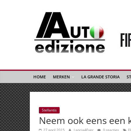
Spring
naar
inhoud
Auto
Edizione
La
Gazetta
HOME
MERKEN
LA GRANDE STORIA
S
dell'Automobile
Italiana
|
Italiaans
Stellantis
autonieuws
Neem ook eens een kij
&
lifestyle
27 april 2015
Lancia4Ever
0 reacties
F