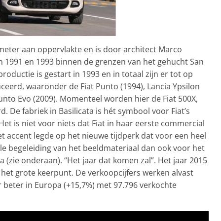
meter aan oppervlakte en is door architect Marco
en 1991 en 1993 binnen de grenzen van het gehucht San
productie is gestart in 1993 en in totaal zijn er tot op
ceerd, waaronder de Fiat Punto (1994), Lancia Ypsilon
unto Evo (2009). Momenteel worden hier de Fiat 500X,
 De fabriek in Basilicata is hét symbool voor Fiat’s
t is niet voor niets dat Fiat in haar eerste commercial
t accent legde op het nieuwe tijdperk dat voor een heel
e begeleiding van het beeldmateriaal dan ook voor het
 (zie onderaan). “Het jaar dat komen zal”. Het jaar 2015
 het grote keerpunt. De verkoopcijfers werken alvast
 beter in Europa (+15,7%) met 97.796 verkochte