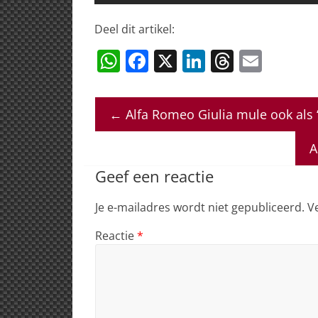
Deel dit artikel:
W
F
X
Li
T
E
h
a
n
h
m
at
c
k
re
ai
←
Alfa Romeo Giulia mule ook als 
s
e
e
a
l
A
b
dI
d
A
p
o
n
s
Geef een reactie
p
o
Je e-mailadres wordt niet gepubliceerd.
V
k
Reactie
*