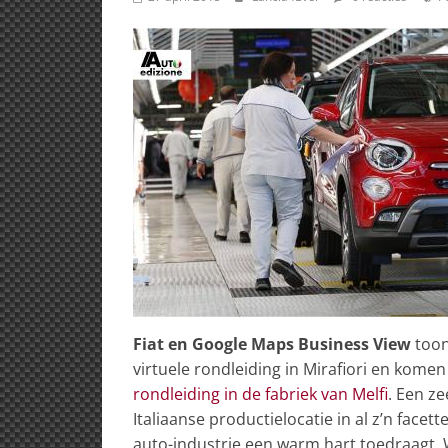
Fiat en Google Maps Business View
toon
virtuele rondleiding in Mirafiori en kome
rondleiding in de fabriek van Melfi
. Een z
Italiaanse productielocatie in al z’n facett
auto-industrie een warm hart toedraagt.