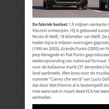
De fabriek beslaat
1,9 miljoen vierkante 
Visconti ontworpen. Hij is gebouwd tuss
Nicola di Melfi, 18 kilometer van Melfi. De 
heden bijna 6 miljoen voertuigen geprodu
(1995 en 2003), Grande Punto (2005) en P
Jeep Renegade en Fiat Punto geproduceerd.
wederopstanding van nationaal formaat. He
voor de Italiaanse markt (31 december) he
land aanbreekt. Men koos voor de muzikal
nummer “L’anno che verrà” van Lucio Dalla
dat door Marchionne al is bestempeld als
mee want ook in maart deed FCA het weer
eenheden.