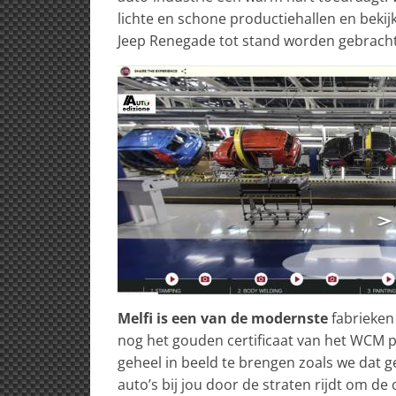
lichte en schone productiehallen en bekij
Jeep Renegade tot stand worden gebracht
Melfi is een van de modernste
fabrieken
nog het gouden certificaat van het WCM pr
geheel in beeld te brengen zoals we dat 
auto’s bij jou door de straten rijdt om de