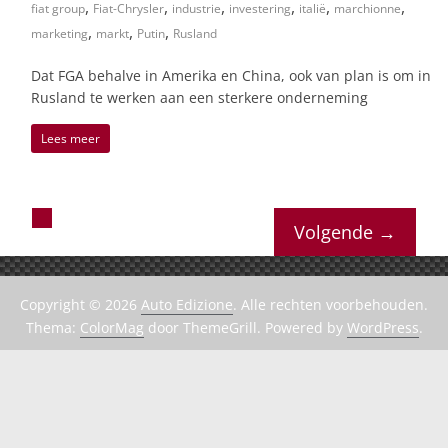
,
,
,
,
,
,
fiat group
Fiat-Chrysler
industrie
investering
italië
marchionne
,
,
,
marketing
markt
Putin
Rusland
Dat FGA behalve in Amerika en China, ook van plan is om in
Rusland te werken aan een sterkere onderneming
Lees meer
Volgende →
Copyright © 2026
Auto Edizione
. Alle rechten voorbehouden.
Thema:
ColorMag
door ThemeGrill. Powered by
WordPress
.