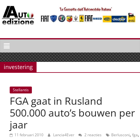
Spring
naar
inhoud
Auto
Edizione
La
Gazetta
investering
dell'Automobile
Italiana
|
Stellantis
Italiaans
FGA gaat in Rusland
autonieuws
&
500.000 auto’s bouwen per
lifestyle
jaar
,
,
11 februari 2010
Lancia4Ever
2 reacties
Berlusconi
fga