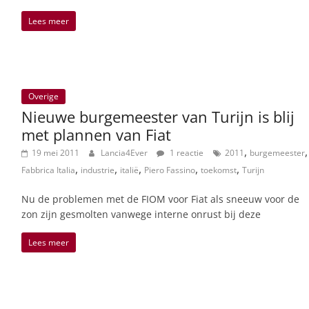
Lees meer
Overige
Nieuwe burgemeester van Turijn is blij
met plannen van Fiat
,
,
19 mei 2011
Lancia4Ever
1 reactie
2011
burgemeester
,
,
,
,
,
Fabbrica Italia
industrie
italië
Piero Fassino
toekomst
Turijn
Nu de problemen met de FIOM voor Fiat als sneeuw voor de
zon zijn gesmolten vanwege interne onrust bij deze
Lees meer