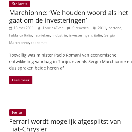
Stellantis
Marchionne: ‘We houden woord als het
gaat om de investeringen’
,
,
13 mei 2011
Lancia4Ever
0 reacties
2011
bertone
,
,
,
,
,
Fabbrica Italia
fabrieken
industrie
investeringen
italië
Sergio
,
Marchionne
toekomst
Toevallig was minister Paolo Romani van economische
ontwikkeling vandaag in Turijn, evenals Sergio Marchionne en
dus spraken beide heren af
Lees meer
Ferrari
Ferrari wordt mogelijk afgesplitst van
Fiat-Chrysler