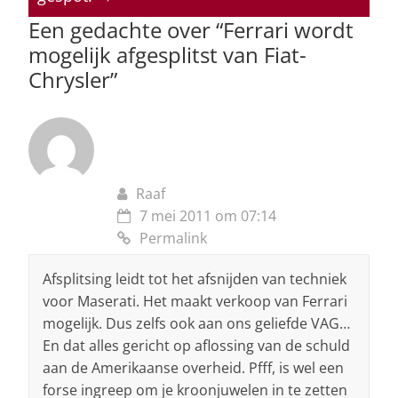
p
o
Een gedachte over “
Ferrari wordt
k
mogelijk afgesplitst van Fiat-
Chrysler
”
Raaf
7 mei 2011 om 07:14
Permalink
Afsplitsing leidt tot het afsnijden van techniek
voor Maserati. Het maakt verkoop van Ferrari
mogelijk. Dus zelfs ook aan ons geliefde VAG…
En dat alles gericht op aflossing van de schuld
aan de Amerikaanse overheid. Pfff, is wel een
forse ingreep om je kroonjuwelen in te zetten