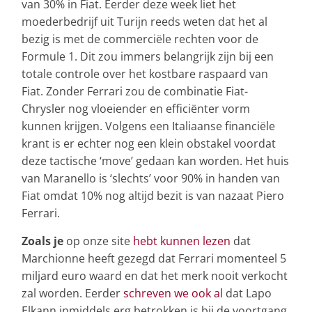
van 30% in Fiat. Eerder deze week liet het
moederbedrijf uit Turijn reeds weten dat het al
bezig is met de commerciële rechten voor de
Formule 1. Dit zou immers belangrijk zijn bij een
totale controle over het kostbare raspaard van
Fiat. Zonder Ferrari zou de combinatie Fiat-
Chrysler nog vloeiender en efficiënter vorm
kunnen krijgen. Volgens een Italiaanse financiële
krant is er echter nog een klein obstakel voordat
deze tactische ‘move’ gedaan kan worden. Het huis
van Maranello is ‘slechts’ voor 90% in handen van
Fiat omdat 10% nog altijd bezit is van nazaat Piero
Ferrari.
Zoals je
op onze site
hebt kunnen lezen
dat
Marchionne heeft gezegd dat Ferrari momenteel 5
miljard euro waard en dat het merk nooit verkocht
zal worden. Eerder
schreven we ook al
dat Lapo
Elkann inmiddels erg betrokken is bij de voortgang