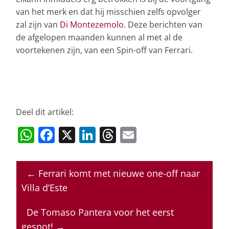
van het merk en dat hij misschien zelfs opvolger
zal zijn van
Di Montezemolo
. Deze berichten van
de afgelopen maanden kunnen al met al de
voortekenen zijn, van een Spin-off van Ferrari.
Deel dit artikel:
W
F
X
Li
T
E
h
a
n
h
m
at
c
k
re
ai
←
Ferrari komt met nieuwe one-off naar
s
e
e
a
l
Villa d’Este
A
b
dI
d
p
o
n
s
De Tomaso Pantera voor het eerst
gespot!
→