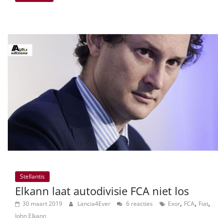
Stellantis
Elkann laat autodivisie FCA niet los
,
,
,
30 maart 2019
Lancia4Ever
6 reacties
Exor
FCA
Fiat
John Elkann