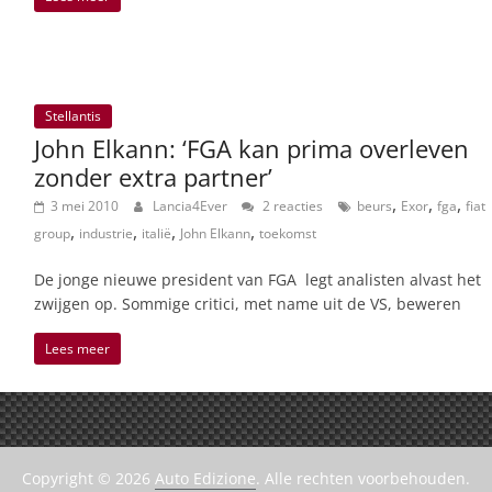
Stellantis
John Elkann: ‘FGA kan prima overleven
zonder extra partner’
,
,
,
3 mei 2010
Lancia4Ever
2 reacties
beurs
Exor
fga
fiat
,
,
,
,
group
industrie
italië
John Elkann
toekomst
De jonge nieuwe president van FGA legt analisten alvast het
zwijgen op. Sommige critici, met name uit de VS, beweren
Lees meer
Copyright © 2026
Auto Edizione
. Alle rechten voorbehouden.