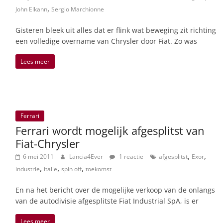
,
John Elkann
Sergio Marchionne
Gisteren bleek uit alles dat er flink wat beweging zit richting
een volledige overname van Chrysler door Fiat. Zo was
Lees meer
Ferrari
Ferrari wordt mogelijk afgesplitst van
Fiat-Chrysler
,
,
6 mei 2011
Lancia4Ever
1 reactie
afgesplitst
Exor
,
,
,
industrie
italië
spin off
toekomst
En na het bericht over de mogelijke verkoop van de onlangs
van de autodivisie afgesplitste Fiat Industrial SpA, is er
Lees meer