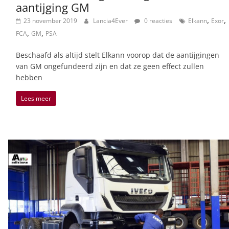
aantijging GM
,
,
23 november 2019
Lancia4Ever
0 reacties
Elkann
Exor
,
,
FCA
GM
PSA
Beschaafd als altijd stelt Elkann voorop dat de aantijgingen
van GM ongefundeerd zijn en dat ze geen effect zullen
hebben
Lees meer