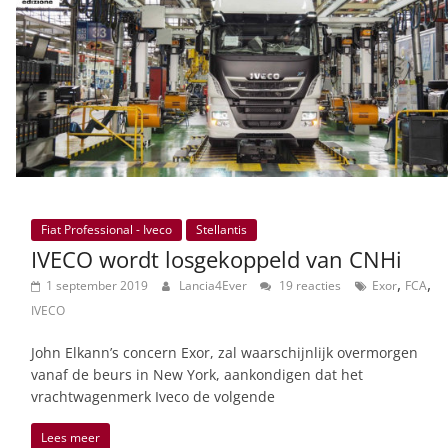
Fiat Professional - Iveco
Stellantis
IVECO wordt losgekoppeld van CNHi
,
,
1 september 2019
Lancia4Ever
19 reacties
Exor
FCA
IVECO
John Elkann’s concern Exor, zal waarschijnlijk overmorgen
vanaf de beurs in New York, aankondigen dat het
vrachtwagenmerk Iveco de volgende
Lees meer