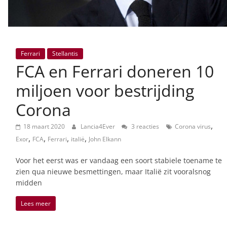
Ferrari
Stellantis
FCA en Ferrari doneren 10
miljoen voor bestrijding
Corona
,
18 maart 2020
Lancia4Ever
3 reacties
Corona virus
,
,
,
,
Exor
FCA
Ferrari
italië
John Elkann
Voor het eerst was er vandaag een soort stabiele toename te
zien qua nieuwe besmettingen, maar Italië zit vooralsnog
midden
Lees meer