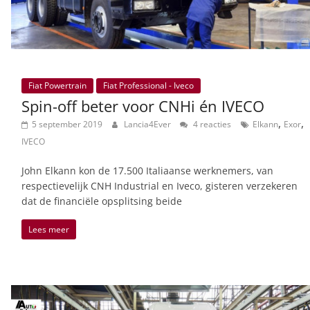
Fiat Powertrain
Fiat Professional - Iveco
Spin-off beter voor CNHi én IVECO
,
,
5 september 2019
Lancia4Ever
4 reacties
Elkann
Exor
IVECO
John Elkann kon de 17.500 Italiaanse werknemers, van
respectievelijk CNH Industrial en Iveco, gisteren verzekeren
dat de financiële opsplitsing beide
Lees meer