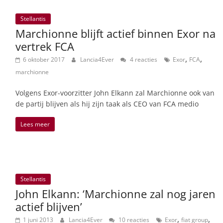
Stellantis
Marchionne blijft actief binnen Exor na
vertrek FCA
,
,
6 oktober 2017
Lancia4Ever
4 reacties
Exor
FCA
marchionne
Volgens Exor-voorzitter John Elkann zal Marchionne ook van
de partij blijven als hij zijn taak als CEO van FCA medio
Lees meer
Stellantis
John Elkann: ‘Marchionne zal nog jaren
actief blijven’
,
,
1 juni 2013
Lancia4Ever
10 reacties
Exor
fiat group