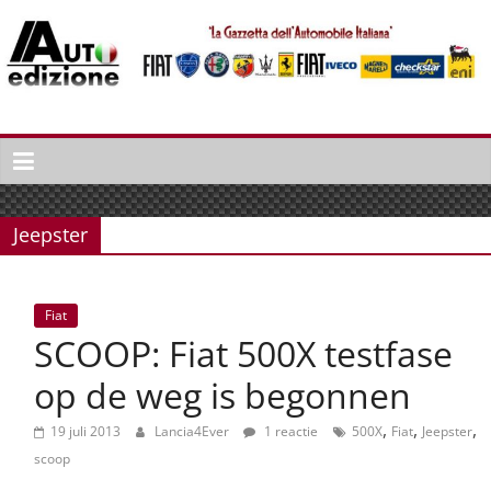
Spring
naar
inhoud
Auto
Edizione
La
Gazetta
Jeepster
dell'Automobile
Italiana
|
Fiat
Italiaans
SCOOP: Fiat 500X testfase
autonieuws
&
op de weg is begonnen
lifestyle
,
,
,
19 juli 2013
Lancia4Ever
1 reactie
500X
Fiat
Jeepster
scoop