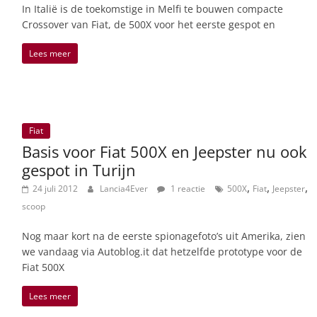
In Italië is de toekomstige in Melfi te bouwen compacte
Crossover van Fiat, de 500X voor het eerste gespot en
Lees meer
Fiat
Basis voor Fiat 500X en Jeepster nu ook
gespot in Turijn
,
,
,
24 juli 2012
Lancia4Ever
1 reactie
500X
Fiat
Jeepster
scoop
Nog maar kort na de eerste spionagefoto’s uit Amerika, zien
we vandaag via Autoblog.it dat hetzelfde prototype voor de
Fiat 500X
Lees meer