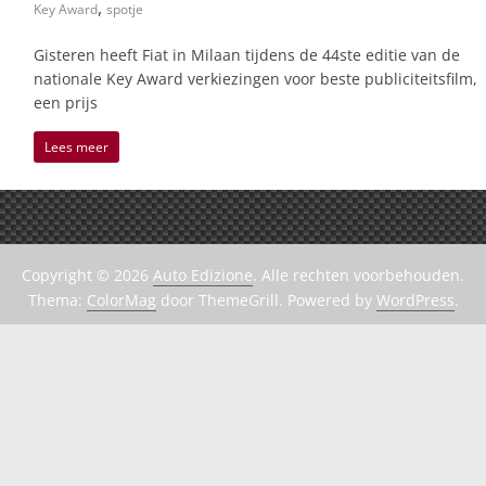
,
Key Award
spotje
Gisteren heeft Fiat in Milaan tijdens de 44ste editie van de
nationale Key Award verkiezingen voor beste publiciteitsfilm,
een prijs
Lees meer
Copyright © 2026
Auto Edizione
. Alle rechten voorbehouden.
Thema:
ColorMag
door ThemeGrill. Powered by
WordPress
.