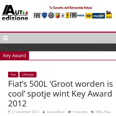
Spring
naar
inhoud
Auto
Edizione
La
Gazetta
Key Award
dell'Automobile
Italiana
|
Fiat
Lifestyle
Italiaans
Fiat’s 500L ‘Groot worden is
autonieuws
&
cool’ spotje wint Key Award
lifestyle
2012
,
,
27 november 2012
Lancia4Ever
0 reacties
500L
Fiat