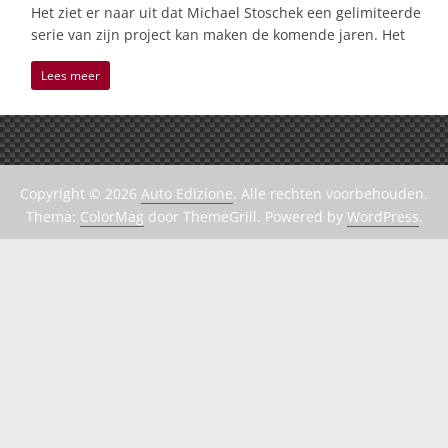
Het ziet er naar uit dat Michael Stoschek een gelimiteerde
serie van zijn project kan maken de komende jaren. Het
Lees meer
Copyright © 2026
Auto Edizione
. Alle rechten voorbehouden.
Thema:
ColorMag
door ThemeGrill. Powered by
WordPress
.