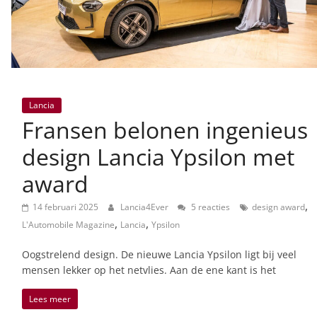
Lancia
Fransen belonen ingenieus
design Lancia Ypsilon met
award
,
14 februari 2025
Lancia4Ever
5 reacties
design award
,
,
L'Automobile Magazine
Lancia
Ypsilon
Oogstrelend design. De nieuwe Lancia Ypsilon ligt bij veel
mensen lekker op het netvlies. Aan de ene kant is het
Lees meer