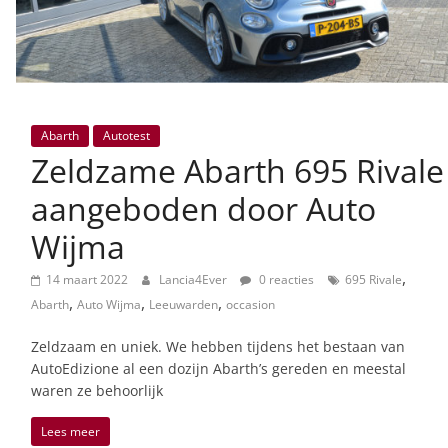
Abarth
Autotest
Zeldzame Abarth 695 Rivale
aangeboden door Auto
Wijma
,
14 maart 2022
Lancia4Ever
0 reacties
695 Rivale
,
,
,
Abarth
Auto Wijma
Leeuwarden
occasion
Zeldzaam en uniek. We hebben tijdens het bestaan van
AutoEdizione al een dozijn Abarth’s gereden en meestal
waren ze behoorlijk
Lees meer