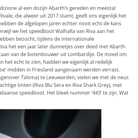
izione al een dozijn Abarth’s gereden en meestal
vale, die alweer uit 2017 stamt, geeft ons eigenlijk het
hebben de afgelopen jaren echter nooit echt de kans
terwijl we het speedboot Walhalla van Riva aan het
bben bezocht, tijdens de internationale
 Riva het een jaar later dunnetjes over deed met Abarth
estaan van de botenbouwer uit Lombardije. De moed om
 het echt te zien, hadden we eigenlijk al redelijk
oase’ midden in Friesland aangenaam werden verrast.
egenover Talsma) te Leeuwarden, vielen we met de neus
chtige tinten (Riva Blu Sera en Riva Shark Grey), met
aliaanse speedboot. Het bleek nummer ‘443’ te zijn. Wat