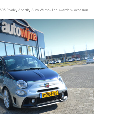
,
,
,
,
695 Rivale
Abarth
Auto Wijma
Leeuwarden
occasion