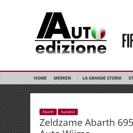
Spring
naar
inhoud
Auto
Edizione
La
Gazetta
HOME
MERKEN
LA GRANDE STORIA
S
dell'Automobile
Italiana
|
Italiaans
Abarth
Autotest
autonieuws
Zeldzame Abarth 695
&
lifestyle