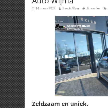
Auto Wijma
14 maart 2022
Lancia4Ever
0 reacties
Zeldzaam en uniek.