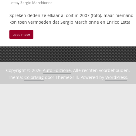
,
Letta
Sergio Marchionne
Spreken deden ze elkaar al ooit in 2007 (foto), maar niemand
kon toen vermoeden dat Sergio Marchionne en Enrico Letta
Lees meer
Copyright © 2026
Auto Edizione
. Alle rechten voorbehouden.
Thema:
ColorMag
door ThemeGrill. Powered by
WordPress
.