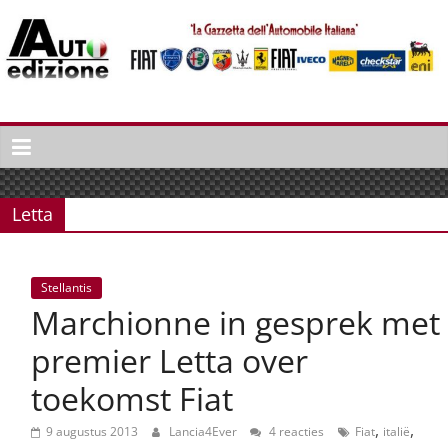
Spring
naar
inhoud
Auto
Edizione
La
Gazetta
Letta
dell'Automobile
Italiana
|
Stellantis
Italiaans
Marchionne in gesprek met
autonieuws
&
premier Letta over
lifestyle
toekomst Fiat
,
,
9 augustus 2013
Lancia4Ever
4 reacties
Fiat
italië