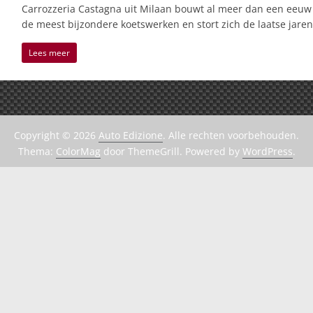
Carrozzeria Castagna uit Milaan bouwt al meer dan een eeuw
de meest bijzondere koetswerken en stort zich de laatse jaren
Lees meer
Copyright © 2026
Auto Edizione
. Alle rechten voorbehouden.
Thema:
ColorMag
door ThemeGrill. Powered by
WordPress
.