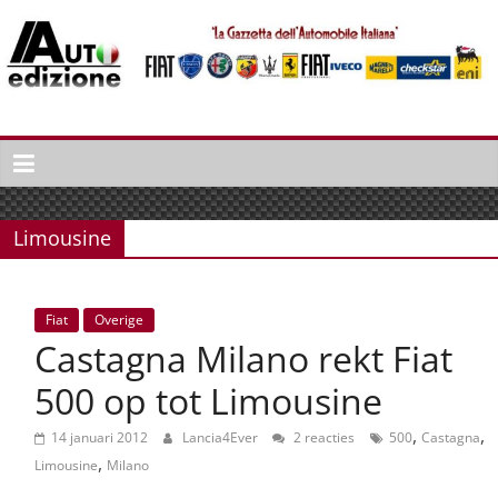
Spring
naar
inhoud
Auto
Edizione
La
Gazetta
Limousine
dell'Automobile
Italiana
|
Fiat
Overige
Italiaans
Castagna Milano rekt Fiat
autonieuws
&
500 op tot Limousine
lifestyle
,
,
14 januari 2012
Lancia4Ever
2 reacties
500
Castagna
,
Limousine
Milano