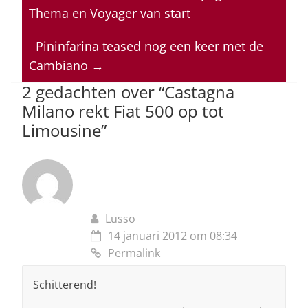
s
e
e
a
l
Thema en Voyager van start
A
b
dI
d
p
o
n
s
Pininfarina teased nog een keer met de
Cambiano
→
p
o
2 gedachten over “
Castagna
k
Milano rekt Fiat 500 op tot
Limousine
”
Lusso
14 januari 2012 om 08:34
Permalink
Schitterend!