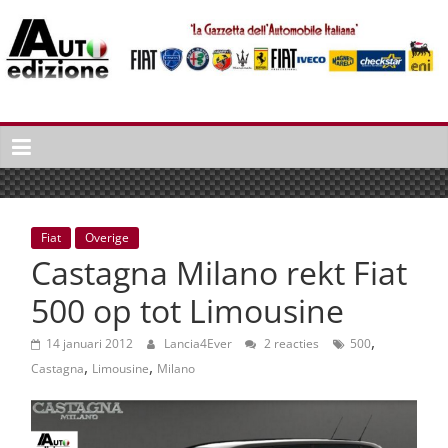
Spring
naar
inhoud
Auto
Edizione
La
Gazetta
dell'Automobile
Fiat
Overige
Italiana
Castagna Milano rekt Fiat
|
Italiaans
500 op tot Limousine
autonieuws
,
&
14 januari 2012
Lancia4Ever
2 reacties
500
,
,
lifestyle
Castagna
Limousine
Milano