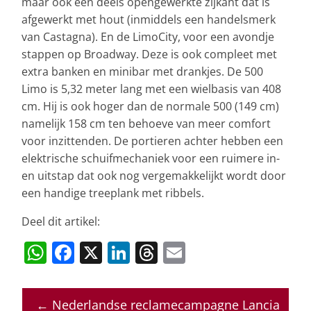
maar ook een deels opengewerkte zijkant dat is
afgewerkt met hout (inmiddels een handelsmerk
van Castagna). En de LimoCity, voor een avondje
stappen op Broadway. Deze is ook compleet met
extra banken en minibar met drankjes. De 500
Limo is 5,32 meter lang met een wielbasis van 408
cm. Hij is ook hoger dan de normale 500 (149 cm)
namelijk 158 cm ten behoeve van meer comfort
voor inzittenden. De portieren achter hebben een
elektrische schuifmechaniek voor een ruimere in-
en uitstap dat ook nog vergemakkelijkt wordt door
een handige treeplank met ribbels.
Deel dit artikel:
W
F
X
Li
T
E
h
a
n
h
m
at
c
k
re
ai
←
Nederlandse reclamecampagne Lancia