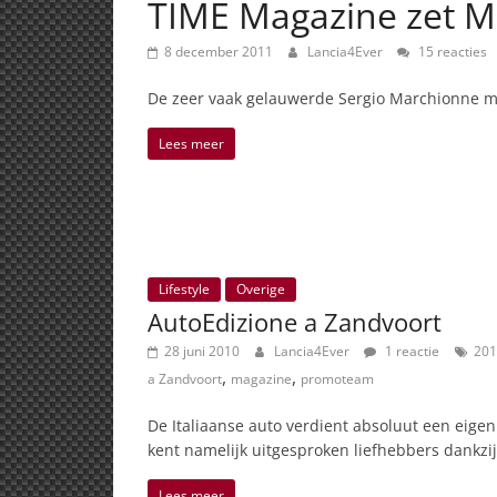
TIME Magazine zet Ma
8 december 2011
Lancia4Ever
15 reacties
De zeer vaak gelauwerde Sergio Marchionne ma
Lees meer
Lifestyle
Overige
AutoEdizione a Zandvoort
28 juni 2010
Lancia4Ever
1 reactie
201
,
,
a Zandvoort
magazine
promoteam
De Italiaanse auto verdient absoluut een eigen
kent namelijk uitgesproken liefhebbers dankzij 
Lees meer