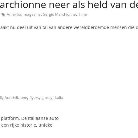
rchionne neer als held van d
,
,
,
Amerika
magazine
Sergio Marchionne
Time
akt nu deel uit van tal van andere wereldberoemde mensen die o
,
,
,
,
0
AutoEdizione
flyers
glossy
Italia
 platform. De Italiaanse auto
een rijke historie, unieke