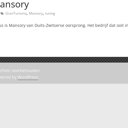
Mansory
,
,
GranTurismo
Mansory
tuning
 is Mansory van Duits-Zwitserse oorsprong. Het bedrijf dat ooit i
rechten voorbehouden.
owered by
WordPress
.