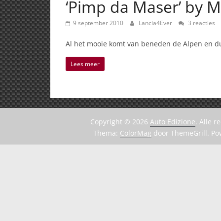
‘Pimp da Maser’ by 
9 september 2010
Lancia4Ever
3 reacties
Al het mooie komt van beneden de Alpen en dus
Lees meer
Copyright © 2026
Auto Edizione
. Alle 
Thema:
ColorMag
door ThemeGrill. P