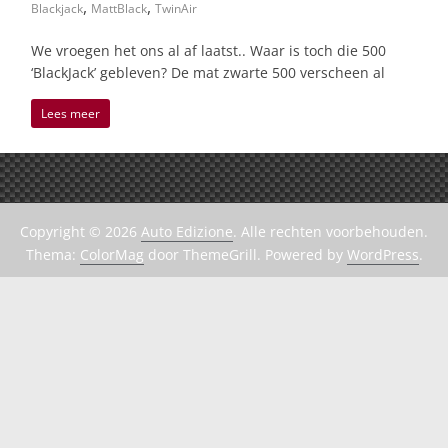
,
,
Blackjack
MattBlack
TwinAir
We vroegen het ons al af laatst.. Waar is toch die 500
‘BlackJack’ gebleven? De mat zwarte 500 verscheen al
Lees meer
Copyright © 2026
Auto Edizione
. Alle rechten voorbehouden.
Thema:
ColorMag
door ThemeGrill. Powered by
WordPress
.