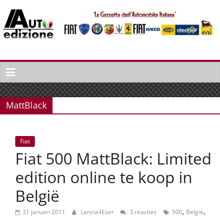
Spring
naar
inhoud
Auto
Edizione
La
Gazetta
MattBlack
dell'Automobile
Italiana
|
Fiat
Italiaans
Fiat 500 MattBlack: Limited
autonieuws
&
edition online te koop in
lifestyle
België
,
,
31 januari 2011
Lancia4Ever
3 reacties
500
België