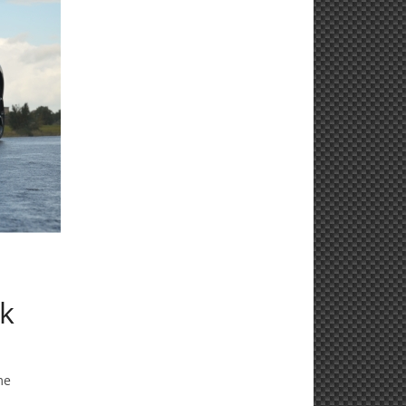
jk
me