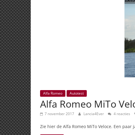
Alfa Romeo
Autotest
Alfa Romeo MiTo Velo
7 november 2017
Lancia4Ever
4 reacties
Zie hier de Alfa Romeo MiTo Veloce. Een paa