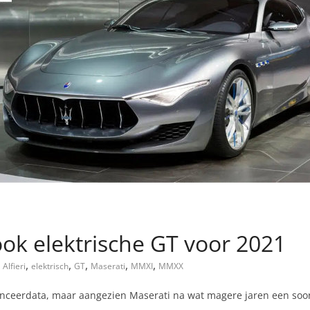
ook elektrische GT voor 2021
,
,
,
,
,
Alfieri
elektrisch
GT
Maserati
MMXI
MMXX
anceerdata, maar aangezien Maserati na wat magere jaren een soo