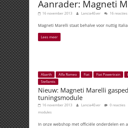
Aanrader: Magneti M
16 november 2013
Lancia4Ever
16 reacties
Magneti Marelli staat behalve voor nuttig Italia
Lees meer
Abarth
Alfa Romeo
Fiat
Fiat Powertrain
Stellantis
Nieuw: Magneti Marelli gasped
tuningsmodule
16 november 2013
Lancia4Ever
0 reacties
modules
In onze webshop met officiële onderdelen en a