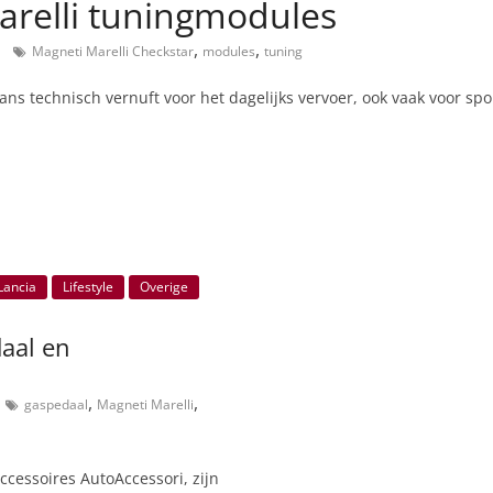
arelli tuningmodules
,
,
Magneti Marelli Checkstar
modules
tuning
ans technisch vernuft voor het dagelijks vervoer, ook vaak voor spor
Lancia
Lifestyle
Overige
aal en
,
,
gaspedaal
Magneti Marelli
ccessoires AutoAccessori, zijn