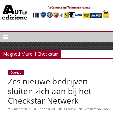
Spring
naar
inhoud
Auto
Edizione
La
Gazetta
Magneti Marelli Checkstar
dell'Automobile
Italiana
|
Overige
Italiaans
Zes nieuwe bedrijven
autonieuws
&
sluiten zich aan bij het
lifestyle
Checkstar Netwerk
,
,
7 maart 2014
Lancia4Ever
1 reactie
Alfa Romeo
Fiat