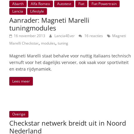
Abarth
Alfa Romeo
Autotest
Fiat
Fiat Powertrain
Lancia
Lifestyle
Aanrader: Magneti Marelli
tuningmodules
16 november 2013
Lancia4Ever
16 reacties
Magneti
,
,
Marelli Checkstar
modules
tuning
Magneti Marelli staat behalve voor nuttig Italiaans technisch
vernuft voor het dagelijks vervoer, ook vaak voor sportiviteit
en extra rijdynamiek.
Lees meer
Overige
Checkstar netwerk breidt uit in Noord
Nederland