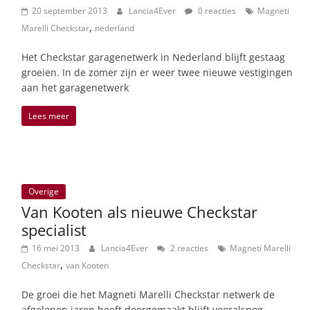
20 september 2013
Lancia4Ever
0 reacties
Magneti
,
Marelli Checkstar
nederland
Het Checkstar garagenetwerk in Nederland blijft gestaag
groeien. In de zomer zijn er weer twee nieuwe vestigingen
aan het garagenetwerk
Lees meer
Overige
Van Kooten als nieuwe Checkstar
specialist
16 mei 2013
Lancia4Ever
2 reacties
Magneti Marelli
,
Checkstar
van Kooten
De groei die het Magneti Marelli Checkstar netwerk de
afgelopen jaren heeft doorgemaakt blijft vooralsnog