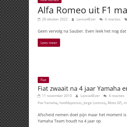
Alfa Romeo uit F1 maa
28 oktober 2022
Lancia4Ever
6 reacties
Geen vervolg na Sauber. Even leek het nog da
Lees meer
Fiat
Fiat zwaait na 4 jaar Yamaha 
11 november 2010
Lancia4Ever
6 reacties
,
,
,
,
Fiat Yamaha
hoofdsponsor
Jorge Lorenzo
Moto GP
m
Afscheid nemen doet pijn maar het moment is
Yamaha Team houdt na 4 jaar op