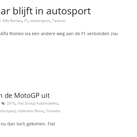
r blijft in autosport
,
,
,
Alfa Romeo
f1
motorsport
Tavares
t Alfa Romeo via een andere weg aan de F1 verbonden zou
en de MotoGP uit
,
,
2010
Fiat Group Automobiles
,
,
otorsport
Valentino Rossi
Yamaha
 nu dan toch gekomen. Fiat