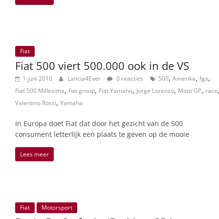
Fiat
Fiat 500 viert 500.000 ook in de VS
,
,
,
1 juni 2010
Lancia4Ever
0 reacties
500
Amerika
fga
,
,
,
,
,
Fiat 500 Millesima
fiat group
Fiat Yamaha
Jorge Lorenzo
Moto GP
race
,
Valentino Rossi
Yamaha
In Europa doet Fiat dat door het gezicht van de 500
consument letterlijk een plaats te geven op de mooie
Lees meer
Fiat
Motorsport