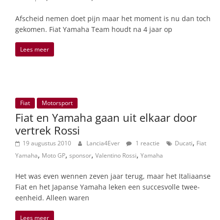
Afscheid nemen doet pijn maar het moment is nu dan toch
gekomen. Fiat Yamaha Team houdt na 4 jaar op
Lees meer
Fiat
Motorsport
Fiat en Yamaha gaan uit elkaar door
vertrek Rossi
,
19 augustus 2010
Lancia4Ever
1 reactie
Ducati
Fiat
,
,
,
,
Yamaha
Moto GP
sponsor
Valentino Rossi
Yamaha
Het was even wennen zeven jaar terug, maar het Italiaanse
Fiat en het Japanse Yamaha leken een succesvolle twee-
eenheid. Alleen waren
Lees meer