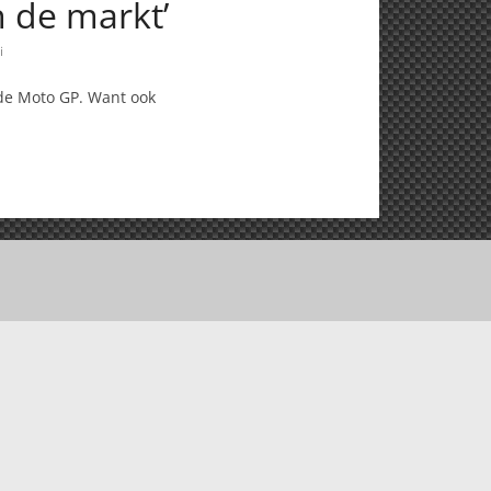
n de markt’
i
 de Moto GP. Want ook