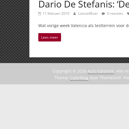
Dario De Stefanis: ‘D
11 februari 2010
Lancia4Ever
0 reacties
Wat vorige week Valencia als testterrein voor
Lees meer
Copyright © 2026
Auto Edizione
. Alle 
Thema:
ColorMag
door ThemeGrill. P