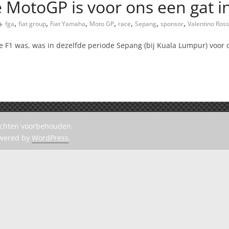
e MotoGP is voor ons een gat i
,
,
,
,
,
,
,
fga
fiat group
Fiat Yamaha
Moto GP
race
Sepang
sponsor
Valentino Ross
 de F1 was, was in dezelfde periode Sepang (bij Kuala Lumpur) voor
rechten voorbehouden.
owered by
WordPress
.