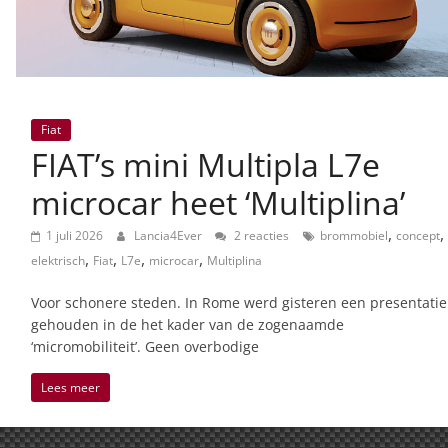
Fiat
FIAT’s mini Multipla L7e
microcar heet ‘Multiplina’
,
,
1 juli 2026
Lancia4Ever
2 reacties
brommobiel
concept
,
,
,
,
elektrisch
Fiat
L7e
microcar
Multiplina
Voor schonere steden. In Rome werd gisteren een presentatie
gehouden in de het kader van de zogenaamde
‘micromobiliteit’. Geen overbodige
Lees meer