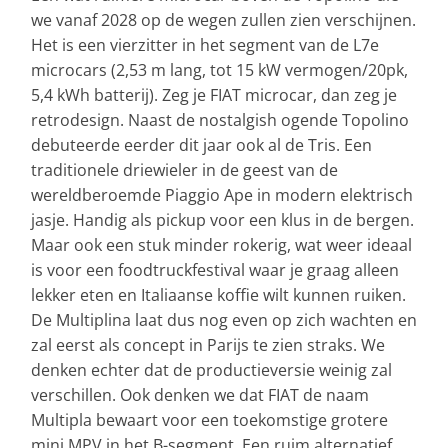
we vanaf 2028 op de wegen zullen zien verschijnen.
Het is een vierzitter in het segment van de L7e
microcars (2,53 m lang, tot 15 kW vermogen/20pk,
5,4 kWh batterij). Zeg je FIAT microcar, dan zeg je
retrodesign. Naast de nostalgish ogende Topolino
debuteerde eerder dit jaar ook al de Tris. Een
traditionele driewieler in de geest van de
wereldberoemde Piaggio Ape in modern elektrisch
jasje. Handig als pickup voor een klus in de bergen.
Maar ook een stuk minder rokerig, wat weer ideaal
is voor een foodtruckfestival waar je graag alleen
lekker eten en Italiaanse koffie wilt kunnen ruiken.
De Multiplina laat dus nog even op zich wachten en
zal eerst als concept in Parijs te zien straks. We
denken echter dat de productieversie weinig zal
verschillen. Ook denken we dat FIAT de naam
Multipla bewaart voor een toekomstige grotere
mini MPV in het B-segment. Een ruim alternatief