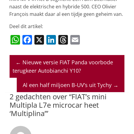
naast de elektrische en hybride 500. CEO Olivier
François maakt daar al een tijdje geen geheim van.
Deel dit artikel:
W
F
X
Li
T
E
h
a
n
h
m
at
c
k
re
ai
←
Nieuwe versie FIAT Panda voorbode
s
e
e
a
l
terugkeer Autobianchi Y10?
A
b
dI
d
p
o
n
s
Al een half miljoen B-UV’s uit Tychy
→
p
o
2 gedachten over “
FIAT’s mini
Multipla L7e microcar heet
k
‘Multiplina’
”