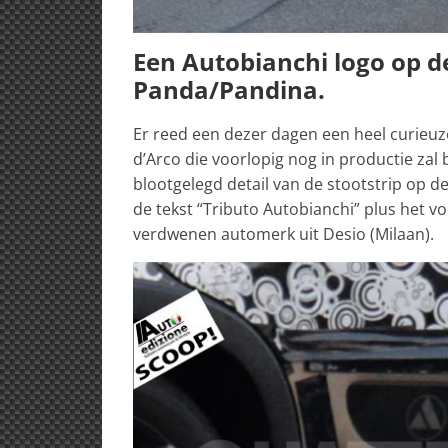
Een Autobianchi logo op de
Panda/Pandina.
Er reed een dezer dagen een heel curieu
d’Arco die voorlopig nog in productie zal 
blootgelegd detail van de stootstrip op d
de tekst “Tributo Autobianchi” plus het vo
verdwenen automerk uit Desio (Milaan).