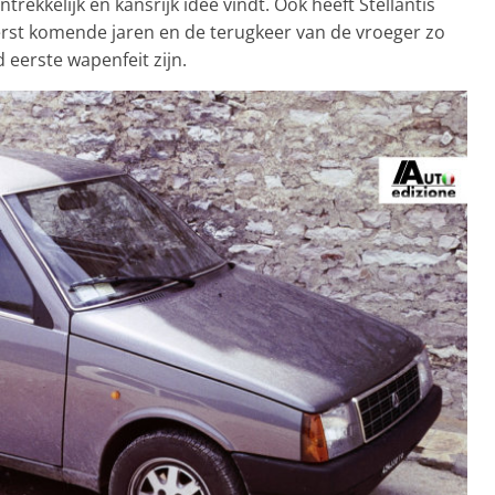
rekkelijk en kansrijk idee vindt. Ook heeft Stellantis
erst komende jaren en de terugkeer van de vroeger zo
 eerste wapenfeit zijn.