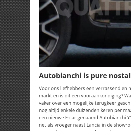
Autobianchi is pure nostal
Voor ons liefhebbers een verrassend en m
markt en is dit een vooraankondiging? Wa
vaker over een mogelijke terugkeer gesc
nog altijd enkele duizenden keren per m
een nieuwe E-car genaamd Autobianchi Y1
net als vroeger naast Lancia in de showr