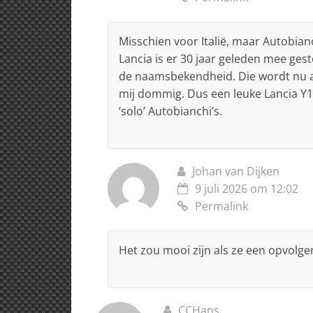
Misschien voor Italië, maar Autobianc
Lancia is er 30 jaar geleden mee ges
de naamsbekendheid. Die wordt nu al
mij dommig. Dus een leuke Lancia Y1
‘solo’ Autobianchi’s.
Johan van Dijken
9 juli 2026 om 12:02
Permalink
Het zou mooi zijn als ze een opvolge
CCHans