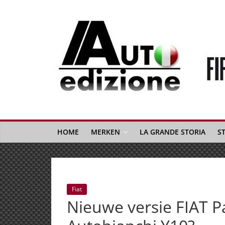
Spring
naar
inhoud
Auto
Edizione
La
Gazetta
HOME
MERKEN
LA GRANDE STORIA
S
dell'Automobile
Italiana
|
Italiaans
Fiat
autonieuws
Nieuwe versie FIAT 
&
lifestyle