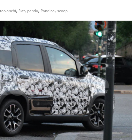
,
,
,
,
tobianchi
Fiat
panda
Pandina
scoop