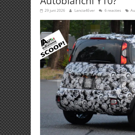
Autobianchi Y10?
29 juni 2026
Lancia4Ever
6 reacties
Au