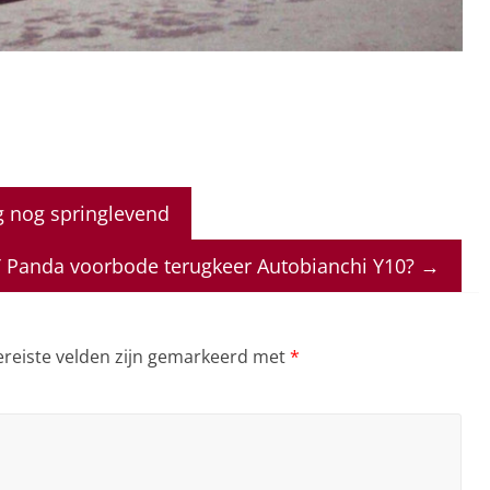
g nog springlevend
T Panda voorbode terugkeer Autobianchi Y10?
→
ereiste velden zijn gemarkeerd met
*