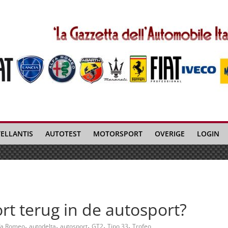
TELLANTIS
AUTOTEST
MOTORSPORT
OVERIGE
LOGIN
t terug in de autosport?
,
,
,
,
,
fa Romeo
autodelta
autosport
GT2
Tipo 33
Trofeo