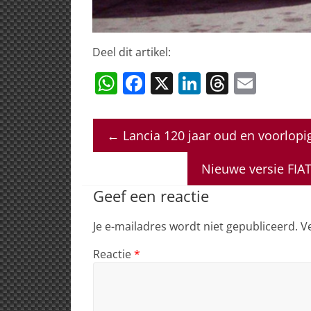
Deel dit artikel:
W
F
X
Li
T
E
h
a
n
h
m
at
c
k
re
ai
←
Lancia 120 jaar oud en voorlopi
s
e
e
a
l
A
b
dI
d
Nieuwe versie FIA
p
o
n
s
Geef een reactie
p
o
Je e-mailadres wordt niet gepubliceerd.
V
k
Reactie
*