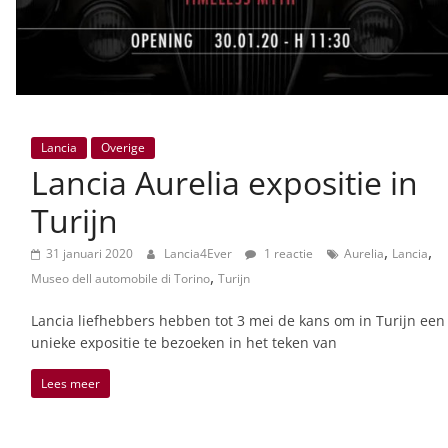
Lancia
Overige
Lancia Aurelia expositie in
Turijn
,
,
31 januari 2020
Lancia4Ever
1 reactie
Aurelia
Lancia
,
Museo dell automobile di Torino
Turijn
Lancia liefhebbers hebben tot 3 mei de kans om in Turijn een
unieke expositie te bezoeken in het teken van
Lees meer