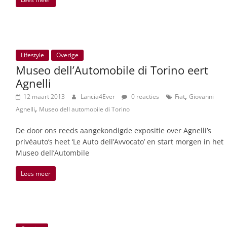
Lifestyle
Overige
Museo dell’Automobile di Torino eert
Agnelli
,
12 maart 2013
Lancia4Ever
0 reacties
Fiat
Giovanni
,
Agnelli
Museo dell automobile di Torino
De door ons reeds aangekondigde expositie over Agnelli’s
privéauto’s heet ‘Le Auto dell’Avvocato’ en start morgen in het
Museo dell’Autombile
Lees meer