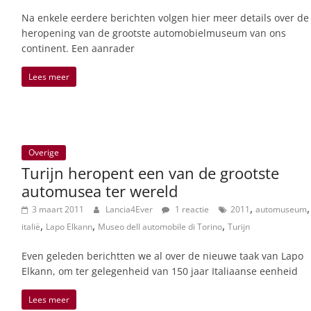
Na enkele eerdere berichten volgen hier meer details over de
heropening van de grootste automobielmuseum van ons
continent. Een aanrader
Lees meer
Overige
Turijn heropent een van de grootste
automusea ter wereld
,
,
3 maart 2011
Lancia4Ever
1 reactie
2011
automuseum
,
,
,
italië
Lapo Elkann
Museo dell automobile di Torino
Turijn
Even geleden berichtten we al over de nieuwe taak van Lapo
Elkann, om ter gelegenheid van 150 jaar Italiaanse eenheid
Lees meer