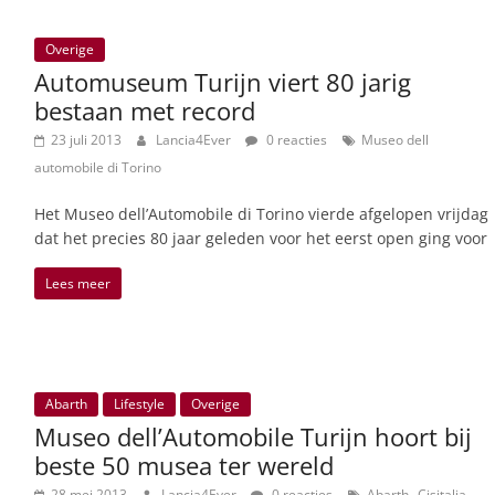
Overige
Automuseum Turijn viert 80 jarig
bestaan met record
23 juli 2013
Lancia4Ever
0 reacties
Museo dell
automobile di Torino
Het Museo dell’Automobile di Torino vierde afgelopen vrijdag
dat het precies 80 jaar geleden voor het eerst open ging voor
Lees meer
Abarth
Lifestyle
Overige
Museo dell’Automobile Turijn hoort bij
beste 50 musea ter wereld
,
,
28 mei 2013
Lancia4Ever
0 reacties
Abarth
Cisitalia