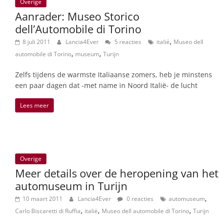
Overige
Aanrader: Museo Storico
dell’Automobile di Torino
,
8 juli 2011
Lancia4Ever
5 reacties
italië
Museo dell
,
,
automobile di Torino
museum
Turijn
Zelfs tijdens de warmste Italiaanse zomers, heb je minstens
een paar dagen dat -met name in Noord Italië- de lucht
Lees meer
Overige
Meer details over de heropening van het
automuseum in Turijn
,
10 maart 2011
Lancia4Ever
0 reacties
automuseum
,
,
,
Carlo Biscaretti di Ruffia
italië
Museo dell automobile di Torino
Turijn