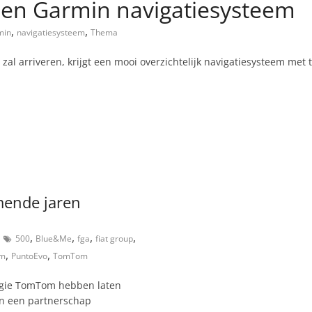
een Garmin navigatiesysteem
,
,
min
navigatiesysteem
Thema
 zal arriveren, krijgt een mooi overzichtelijk navigatiesysteem met
mende jaren
,
,
,
,
500
Blue&Me
fga
fiat group
,
,
em
PuntoEvo
TomTom
ogie TomTom hebben laten
in een partnerschap