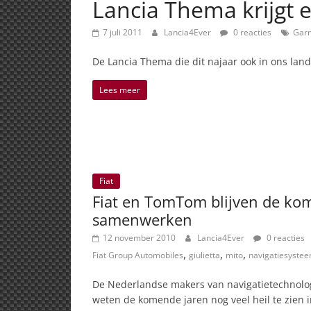
Lancia Thema krijgt 
7 juli 2011
Lancia4Ever
0 reacties
Gar
De Lancia Thema die dit najaar ook in ons land
Lees meer
Fiat
Fiat en TomTom blijven de ko
samenwerken
12 november 2010
Lancia4Ever
0 reacties
,
,
,
Fiat Group Automobiles
giulietta
mito
navigatiesyste
De Nederlandse makers van navigatietechnol
weten de komende jaren nog veel heil te zien 