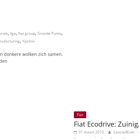
,
,
,
,
briek
fga
fiat group
Grande Punto
,
nufacturing
Ypsilon
ken donkere wolken zich samen.
iden
Fiat
Fiat Ecodrive: Zuinig
31 maart 2010
Lancia4Ever