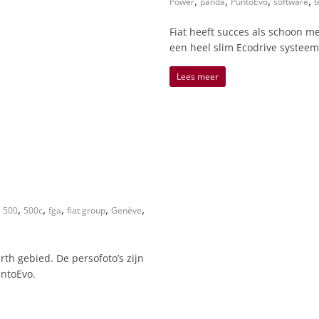
,
,
,
,
Power
panda
PuntoEvo
software
t
Fiat heeft succes als schoon m
een heel slim Ecodrive systeem
Lees meer
,
,
,
,
,
500
500c
fga
fiat group
Genève
rth gebied. De persofoto’s zijn
ntoEvo.