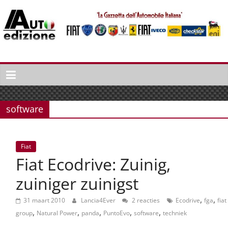
Spring
naar
inhoud
Auto
Edizione
La
Gazetta
software
dell'Automobile
Italiana
|
Fiat
Italiaans
Fiat Ecodrive: Zuinig,
autonieuws
&
zuiniger zuinigst
lifestyle
,
,
31 maart 2010
Lancia4Ever
2 reacties
Ecodrive
fga
fiat
,
,
,
,
,
group
Natural Power
panda
PuntoEvo
software
techniek