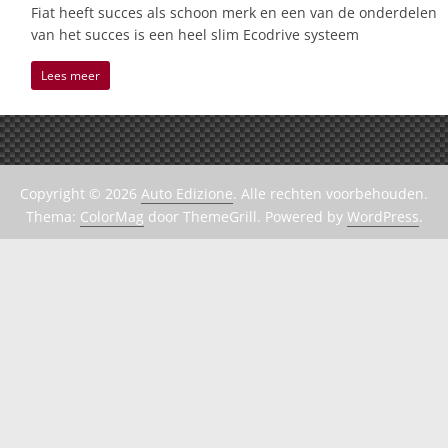
Fiat heeft succes als schoon merk en een van de onderdelen
van het succes is een heel slim Ecodrive systeem
Lees meer
Copyright © 2026
Auto Edizione
. Alle rechten voorbehouden.
Thema:
ColorMag
door ThemeGrill. Powered by
WordPress
.