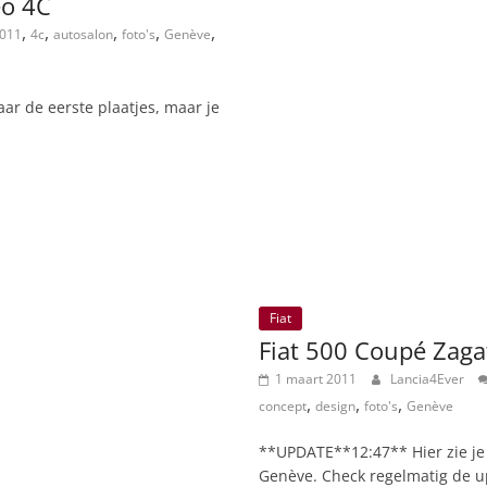
eo 4C
,
,
,
,
,
011
4c
autosalon
foto's
Genève
r de eerste plaatjes, maar je
Fiat
Fiat 500 Coupé Zagat
1 maart 2011
Lancia4Ever
,
,
,
concept
design
foto's
Genève
**UPDATE**12:47** Hier zie je 
Genève. Check regelmatig de up