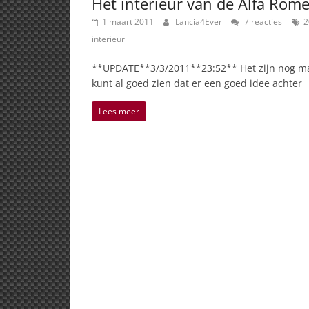
Het interieur van de Alfa Rom
1 maart 2011
Lancia4Ever
7 reacties
2
interieur
**UPDATE**3/3/2011**23:52** Het zijn nog maa
kunt al goed zien dat er een goed idee achter
Lees meer