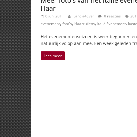
Meer foto’s van het Italië even
Haar
6 juni 2011
Lancia4Ever
0 reacties
201
,
,
,
,
evenement
foto's
Haarzuilens
Italië Evenement
kaste
Het evenementenseizoen is weer begonnen en 
natuurlijk volop aan mee. Een week geleden tr
Lees meer