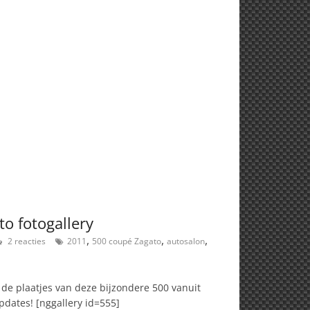
o fotogallery
,
,
,
2 reacties
2011
500 coupé Zagato
autosalon
de plaatjes van deze bijzondere 500 vanuit
dates! [nggallery id=555]