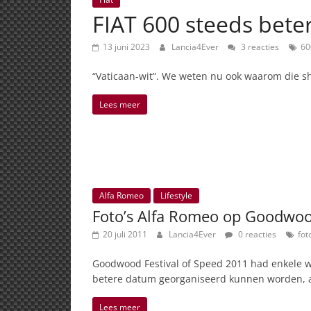
FIAT 600 steeds beter
13 juni 2023
Lancia4Ever
3 reacties
60
“Vaticaan-wit”. We weten nu ook waarom die sho
Lees meer
Alfa Romeo
Lifestyle
Foto’s Alfa Romeo op Goodwo
20 juli 2011
Lancia4Ever
0 reacties
fot
Goodwood Festival of Speed 2011 had enkele 
betere datum georganiseerd kunnen worden, 
Lees meer