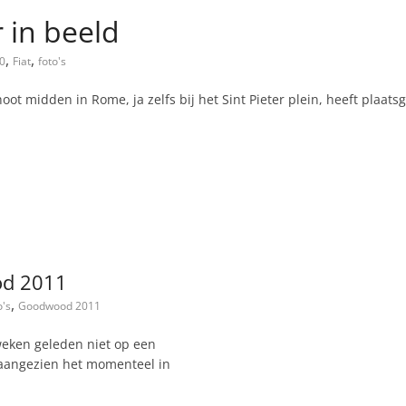
 in beeld
,
,
0
Fiat
foto's
ot midden in Rome, ja zelfs bij het Sint Pieter plein, heeft plaat
od 2011
,
o's
Goodwood 2011
weken geleden niet op een
aangezien het momenteel in