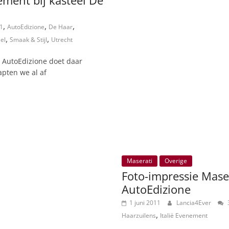
ement bij kasteel De
,
,
,
1
AutoEdizione
De Haar
,
,
el
Smaak & Stijl
Utrecht
AutoEdizione doet daar
apten we al af
Maserati
Overige
Foto-impressie Mase
AutoEdizione
1 juni 2011
Lancia4Ever
3
,
Haarzuilens
Italië Evenement