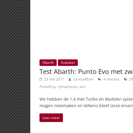
Abarth
Autotest
Test Abarth: Punto Evo met z
23 mei 2011
Lancia4Ever
4 reacties
20
,
,
PuntoEvo
rijimpressie
test
We hebben de 1.4 met Turbo en MultiAir-syste
mogen meemaken en telkens bleef onze ervar
Lees meer