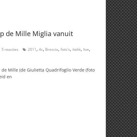
p de Mille Miglia vanuit
,
,
,
,
,
,
5 reacties
2011
4c
Brescia
foto's
italië
live
de Mille (de Giulietta Quadrifoglio Verde (foto
heid en