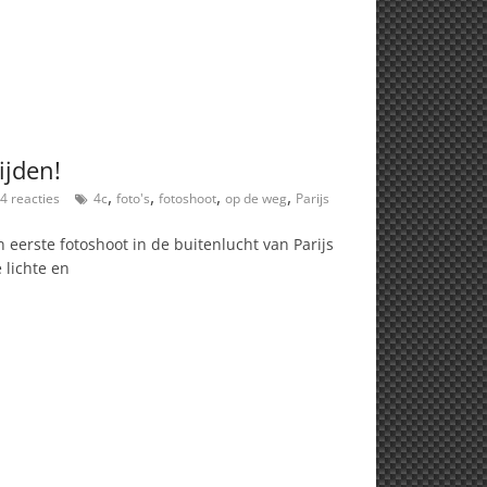
ijden!
,
,
,
,
4 reacties
4c
foto's
fotoshoot
op de weg
Parijs
 eerste fotoshoot in de buitenlucht van Parijs
 lichte en