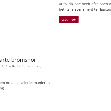
AutoEdizione heeft afgelopen 
het Italië evenement te Haarzu
Lees meer
warte bromsnor
,
,
,
,
11
Abarth
foto's
prestaties
em nu al op velerlei manieren
ing