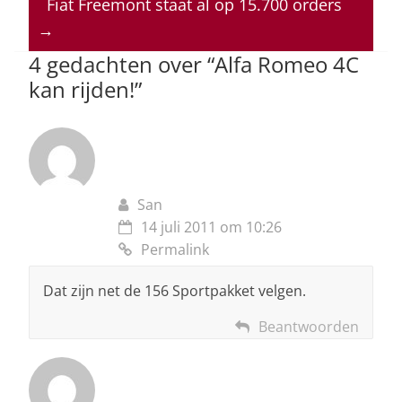
p
o
n
s
Fiat Freemont staat al op 15.700 orders
→
p
o
4 gedachten over “
Alfa Romeo 4C
k
kan rijden!
”
San
14 juli 2011 om 10:26
Permalink
Dat zijn net de 156 Sportpakket velgen.
Beantwoorden