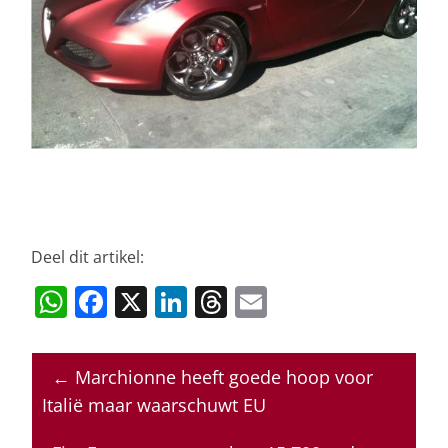
Deel dit artikel:
W
F
X
Li
T
E
h
a
n
h
m
at
c
k
re
ai
←
Marchionne heeft goede hoop voor
s
e
e
a
l
Italië maar waarschuwt EU
A
b
dI
d