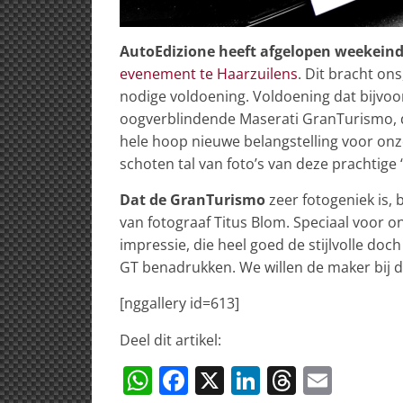
AutoEdizione heeft afgelopen weekein
evenement te Haarzuilens
. Dit bracht on
nodige voldoening. Voldoening dat bijvo
oogverblindende Maserati GranTurismo, di
hele hoop nieuwe belangstelling voor onz
schoten tal van foto’s van deze prachtige ‘
Dat de GranTurismo
zeer fotogeniek is, 
van fotograaf Titus Blom. Speciaal voor on
impressie, die heel goed de stijlvolle doc
GT benadrukken. We willen de maker bij 
[nggallery id=613]
Deel dit artikel:
W
F
X
Li
T
E