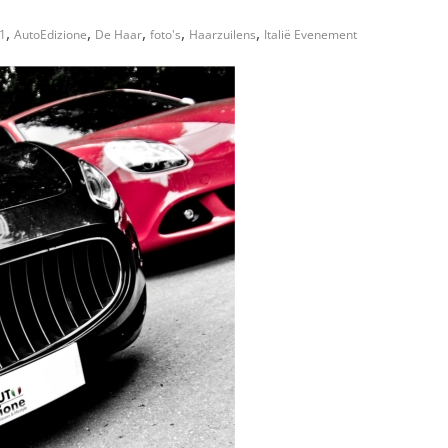
,
,
,
,
,
1
AutoEdizione
De Haar
foto's
Haarzuilens
Italië Evenement