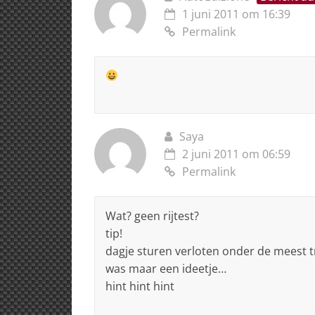
1 juni 2011 om 16:39
Permalink
Saya
2 juni 2011 om 06:59
Permalink
Wat? geen rijtest?
tip!
dagje sturen verloten onder de meest 
was maar een ideetje…
hint hint hint