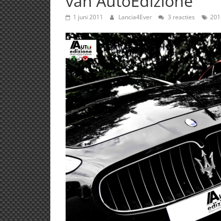
van AutoEdizione
1 juni 2011
Lancia4Ever
3 reacties
201