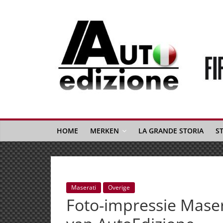
Spring
naar
inhoud
Auto
Edizione
La
Gazetta
HOME
MERKEN
LA GRANDE STORIA
S
dell'Automobile
Italiana
|
Italiaans
Maserati
Overige
autonieuws
Foto-impressie Maser
&
lifestyle