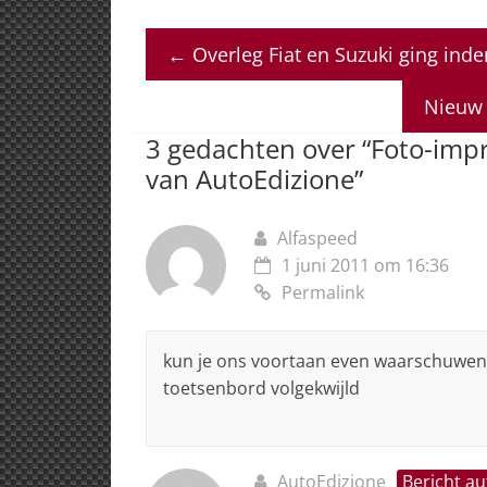
h
a
n
h
m
at
c
k
re
ai
←
Overleg Fiat en Suzuki ging ind
s
e
e
a
l
A
b
dI
d
Nieuw 
p
o
n
s
3 gedachten over “
Foto-impr
p
o
van AutoEdizione
”
k
Alfaspeed
1 juni 2011 om 16:36
Permalink
kun je ons voortaan even waarschuwen v
toetsenbord volgekwijld
AutoEdizione
Bericht au