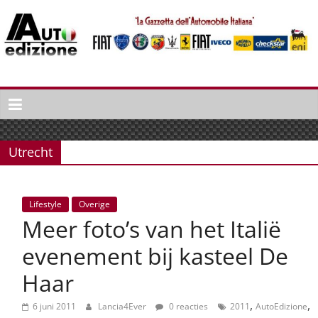
Spring
naar
inhoud
Auto
Edizione
La
Gazetta
Utrecht
dell'Automobile
Italiana
|
Lifestyle
Overige
Italiaans
Meer foto’s van het Italië
autonieuws
&
evenement bij kasteel De
lifestyle
Haar
,
,
6 juni 2011
Lancia4Ever
0 reacties
2011
AutoEdizione