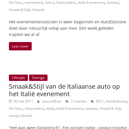
,
,
,
,
,
,
De Haar
evenement
foto's
Haarzuilens
Italië Evenement
kasteel
,
Smaak & Stijl
Utrecht
Het evenementenseizoen is weer begonnen en AutoEdizione
doet daar natuurlijk volop aan mee. Een week geleden
trapten we al af
Lees meer
Lifestyle
Overige
Smaak&Stijl van de Italiaanse auto op
het Italië evenement
,
,
30 mei 2011
Lancia4Ever
3 reacties
2011
AutoEdizione
,
,
,
,
,
,
De Haar
Haarzuilens
italië
Italië Evenement
kasteel
Smaak & Stijl
,
stand
Utrecht
“Het was weer fantastisch”. Een proseccootje, cappuccinootje