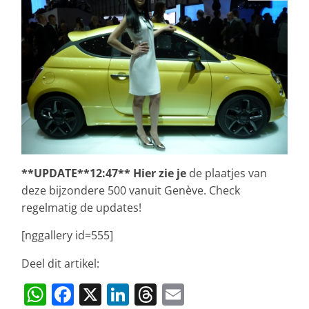
**UPDATE**12:47** Hier zie je
de plaatjes van
deze bijzondere 500 vanuit Genève. Check
regelmatig de updates!
[nggallery id=555]
Deel dit artikel:
W
F
X
Li
T
E