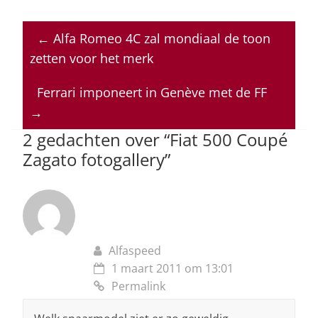
h
a
n
h
m
at
c
k
re
ai
←
Alfa Romeo 4C zal mondiaal de toon
s
e
e
a
l
zetten voor het merk
A
b
dI
d
p
o
n
s
Ferrari imponeert in Genève met de FF
→
p
o
2 gedachten over “
Fiat 500 Coupé
k
Zagato fotogallery
”
Alfaspeed
1 maart 2011 om 13:01
Permalink