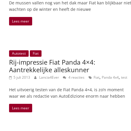
De mussen vallen nog van het dak maar Fiat kan blijkbaar nie
wachten op de winter en heeft de nieuwe
Lees meer
Autotest
Fiat
Rij-impressie Fiat Panda 4×4:
Aantrekkelijke alleskunner
,
,
5 juli 2013
Lancia4Ever
4 reacties
Fiat
Panda 4x4
test
Het uitvoerig testen van de Fiat Panda 4×4, is zo’n moment
waar we als redactie van AutoEdizione enorm naar hebben
Lees meer