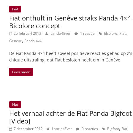
Fiat
Fiat onthult in Genève straks Panda 4×4
Bicolore concept
,
,
25 februari 2013
Lancia4Ever
1 reactie
bicolore
Fiat
,
Genève
Panda 4x4
De Fiat Panda 4×4 heeft zoveel positieve reacties gehad op z’n
chique uitstraling, dat Fiat besloten heeft om in Genève
Lees meer
Fiat
Het verhaal achter de Fiat Panda Bigfoot
[Video]
,
,
7 december 2012
Lancia4Ever
0 reacties
Bigfoot
Fiat