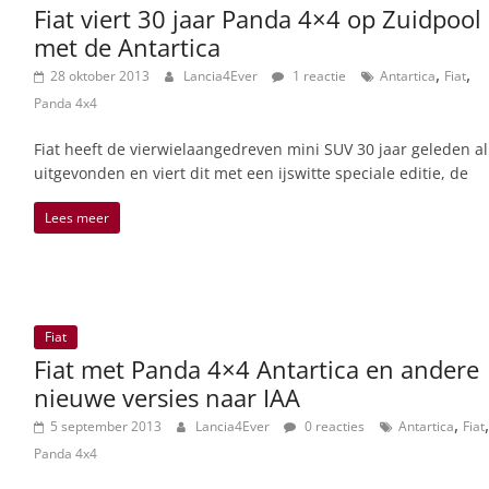
Fiat viert 30 jaar Panda 4×4 op Zuidpool
met de Antartica
,
,
28 oktober 2013
Lancia4Ever
1 reactie
Antartica
Fiat
Panda 4x4
Fiat heeft de vierwielaangedreven mini SUV 30 jaar geleden al
uitgevonden en viert dit met een ijswitte speciale editie, de
Lees meer
Fiat
Fiat met Panda 4×4 Antartica en andere
nieuwe versies naar IAA
,
,
5 september 2013
Lancia4Ever
0 reacties
Antartica
Fiat
Panda 4x4