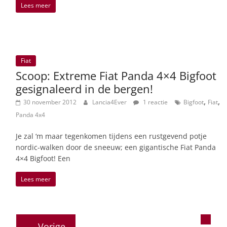
Lees meer
Fiat
Scoop: Extreme Fiat Panda 4×4 Bigfoot
gesignaleerd in de bergen!
,
,
30 november 2012
Lancia4Ever
1 reactie
Bigfoot
Fiat
Panda 4x4
Je zal ‘m maar tegenkomen tijdens een rustgevend potje
nordic-walken door de sneeuw; een gigantische Fiat Panda
4×4 Bigfoot! Een
Lees meer
← Vorige