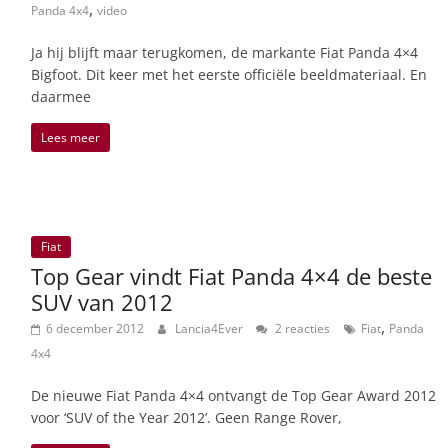
,
Panda 4x4
video
Ja hij blijft maar terugkomen, de markante Fiat Panda 4×4
Bigfoot. Dit keer met het eerste officiële beeldmateriaal. En
daarmee
Lees meer
Fiat
Top Gear vindt Fiat Panda 4×4 de beste
SUV van 2012
,
6 december 2012
Lancia4Ever
2 reacties
Fiat
Panda
4x4
De nieuwe Fiat Panda 4×4 ontvangt de Top Gear Award 2012
voor ‘SUV of the Year 2012’. Geen Range Rover,