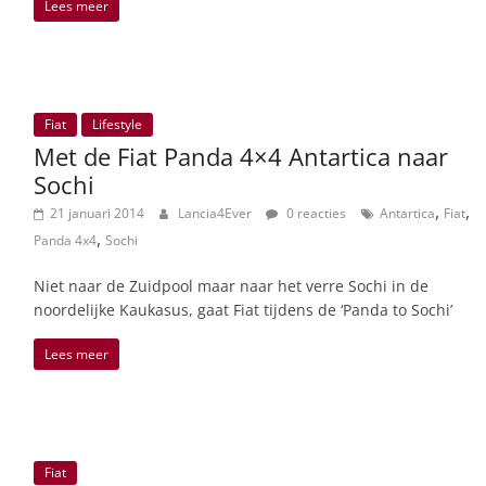
Lees meer
Fiat
Lifestyle
Met de Fiat Panda 4×4 Antartica naar
Sochi
,
,
21 januari 2014
Lancia4Ever
0 reacties
Antartica
Fiat
,
Panda 4x4
Sochi
Niet naar de Zuidpool maar naar het verre Sochi in de
noordelijke Kaukasus, gaat Fiat tijdens de ‘Panda to Sochi’
Lees meer
Fiat