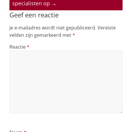
p
o
n
s
specialisten op
→
p
o
Geef een reactie
k
Je e-mailadres wordt niet gepubliceerd.
Vereiste
velden zijn gemarkeerd met
*
Reactie
*