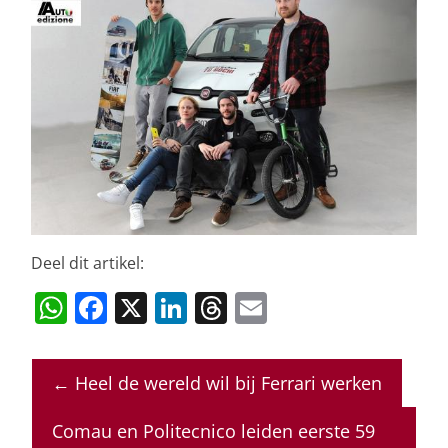
Deel dit artikel:
W
F
X
Li
T
E
h
a
n
h
m
at
c
k
re
ai
←
Heel de wereld wil bij Ferrari werken
s
e
e
a
l
A
b
dI
d
Comau en Politecnico leiden eerste 59