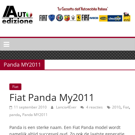
Spring
naar
inhoud
Auto
Edizione
La
Gazetta
Panda MY2011
dell'Automobile
Italiana
|
Fiat
Italiaans
Fiat Panda My2011
autonieuws
&
,
,
11 september 2010
Lancia4Ever
4 reacties
2010
Fiat
lifestyle
,
panda
Panda MY2011
Panda is een sterke naam. Een Fiat Panda model wordt
namelijk altijd succesvol oud. Zo ook de laatste generatie