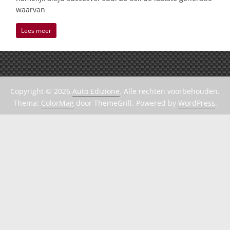
waarvan
Lees meer
Copyright © 2026
Auto Edizione
. Alle rechten voorbehouden.
Thema:
ColorMag
door ThemeGrill. Powered by
WordPress
.