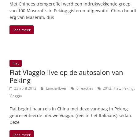
Met Chinees tromgeroffel werd een indrukwekkende groep
van 100 Maserati’s in Peking gisteren uitgewuifd. China houdt
erg van Maserati, dus
Lees meer
Fiat
Fiat Viaggio live op de autosalon van
Peking
,
,
,
23 april 2012
Lancia4Ever
6 reacties
2012
Fiat
Peking
Viaggio
Fiat begint haar reis in China met deze vandaag in Peking
gepresenteerde nieuwe Viaggio (reis in het Italiaans) sedan.
Deze
Lees meer