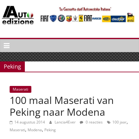
Spring
naar
inhoud
Auto
Edizione
La
Gazetta
Peking
dell'Automobile
Italiana
|
Maserati
Italiaans
100 maal Maserati van
autonieuws
&
Peking naar Modena
lifestyle
,
14 augustus 2014
Lancia4Ever
0 reacties
100 jaar
,
,
Maserati
Modena
Peking