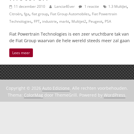
,
11 december 2010
Lancia4Ever
1 reactie
1.3 MultiJet
,
,
,
,
Citroën
fga
fiat group
Fiat Group Automobiles
Fiat Powertrain
,
,
,
,
,
,
Technologies
FPT
industrie
markt
Multijet2
Peugeot
PSA
Fiat Powertrain Technologies is een zeer vruchtbare tak van
de Fiat Group waarvan de hele wereld steeds meer zal gaan
Lees meer
Copyright © 2026
Auto Edizione
. Alle rechten voorbehouden.
Thema:
ColorMag
door ThemeGrill. Powered by
WordPress
.