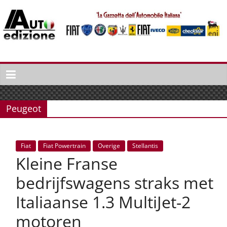
Spring
naar
inhoud
Auto
Edizione
La
Gazetta
Peugeot
dell'Automobile
Italiana
|
Fiat
Fiat Powertrain
Overige
Stellantis
Italiaans
Kleine Franse
autonieuws
&
bedrijfswagens straks met
lifestyle
Italiaanse 1.3 MultiJet-2
motoren