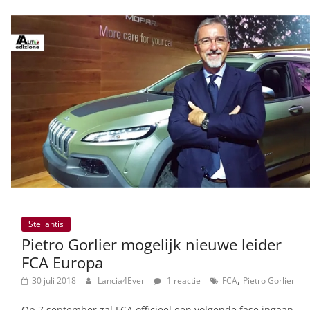
Stellantis
Pietro Gorlier mogelijk nieuwe leider
FCA Europa
,
30 juli 2018
Lancia4Ever
1 reactie
FCA
Pietro Gorlier
Op 7 september zal FCA officieel een volgende fase ingaan