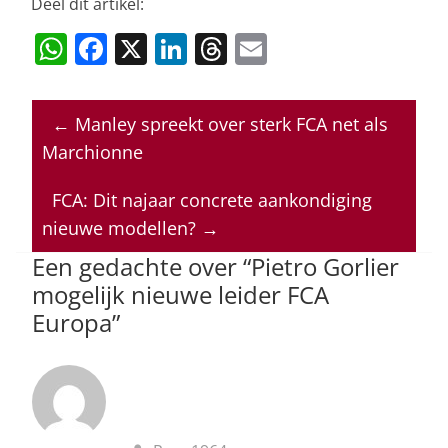
Deel dit artikel:
W
F
X
Li
T
E
h
a
n
h
m
at
c
k
re
ai
←
Manley spreekt over sterk FCA net als
s
e
e
a
l
Marchionne
A
b
dI
d
p
o
n
s
FCA: Dit najaar concrete aankondiging
nieuwe modellen?
→
p
o
Een gedachte over “
Pietro Gorlier
k
mogelijk nieuwe leider FCA
Europa
”