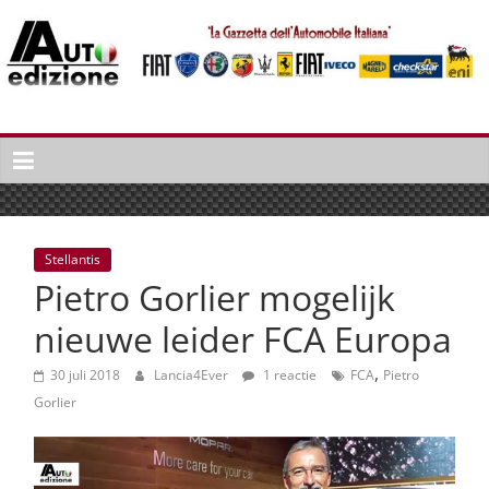
Spring
naar
inhoud
Auto
Edizione
La
Gazetta
dell'Automobile
Stellantis
Italiana
Pietro Gorlier mogelijk
|
Italiaans
nieuwe leider FCA Europa
autonieuws
,
&
30 juli 2018
Lancia4Ever
1 reactie
FCA
Pietro
lifestyle
Gorlier