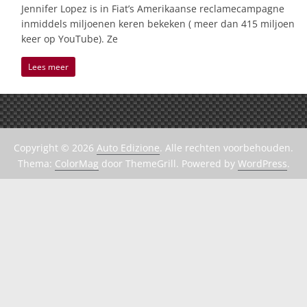
Jennifer Lopez is in Fiat’s Amerikaanse reclamecampagne
inmiddels miljoenen keren bekeken ( meer dan 415 miljoen
keer op YouTube). Ze
Lees meer
Copyright © 2026
Auto Edizione
. Alle rechten voorbehouden.
Thema:
ColorMag
door ThemeGrill. Powered by
WordPress
.