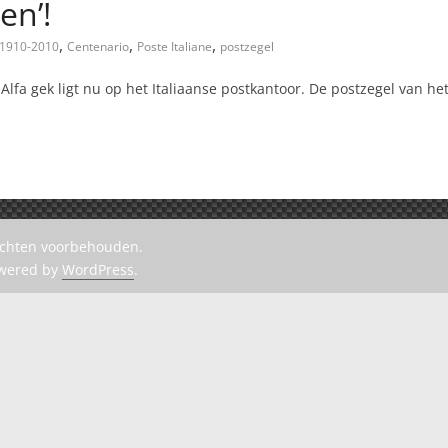
en’!
,
,
,
1910-2010
Centenario
Poste Italiane
postzegel
Alfa gek ligt nu op het Italiaanse postkantoor. De postzegel van he
rechten voorbehouden.
owered by
WordPress
.