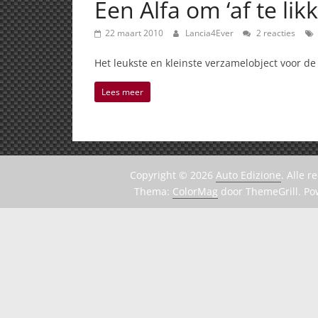
Een Alfa om ‘af te likk
22 maart 2010
Lancia4Ever
2 reacties
Het leukste en kleinste verzamelobject voor de 
Lees meer
Copyright © 2026
Auto Edizione
. Alle 
Thema:
ColorMag
door ThemeGrill. P