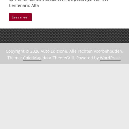
Centenario Alfa
Lees meer
Copyright © 2026
Auto Edizione
. Alle rechten voorbehouden.
Thema:
ColorMag
door ThemeGrill. Powered by
WordPress
.